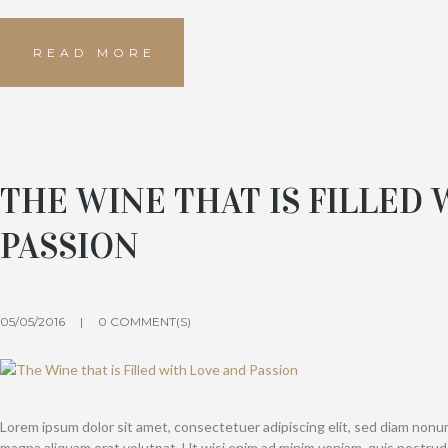
READ MORE
THE WINE THAT IS FILLED
PASSION
05/05/2016
0 COMMENT(S)
Lorem ipsum dolor sit amet, consectetuer adipiscing elit, sed diam non
magna aliquam erat volutpat. Ut wisi enim ad minim veniam, quis nostrud e