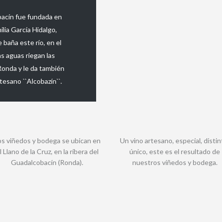
bacín fue fundada en
lia García Hidalgo,
 baña este río, en el
s aguas riegan las
Ronda y le da también
tesano ``Alcobazín``.
os viñedos y bodega se ubican en
Un vino artesano, especial, distin
l Llano de la Cruz, en la ribera del
único, este es el resultado de
Guadalcobacín (Ronda).
nuestros viñedos y bodega.