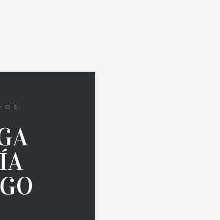
DOS
GA
ÍA
LGO