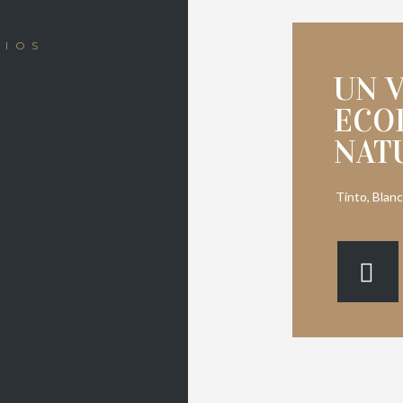
NIOS
UN 
ECO
NAT
Tinto, Blan