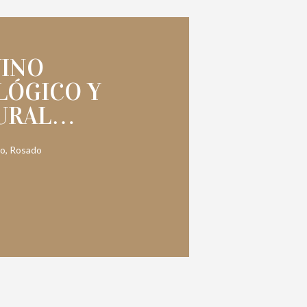
VINO
LÓGICO Y
URAL…
co, Rosado