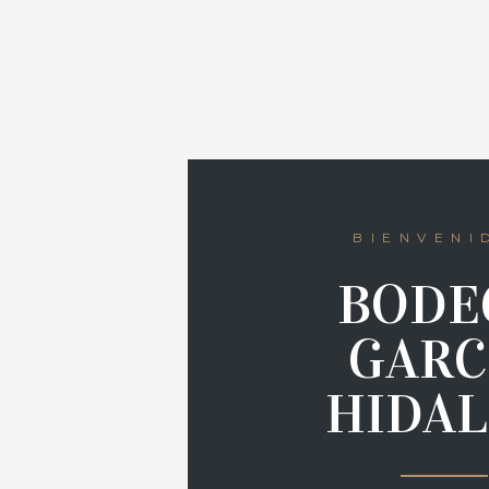
BIENVENI
BODE
GARC
HIDA