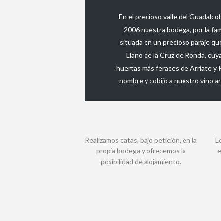
En el precioso valle del Guadalco
2006 nuestra bodega, por la fami
situada en un precioso paraje que
Llano de la Cruz de Ronda, cuya
huertas más feraces de Arriate y 
nombre y cobijo a nuestro vino ar
Realizamos catas, bajo petición, en la
L
propia bodega y ofrecemos la
e
posibilidad de alojamiento.