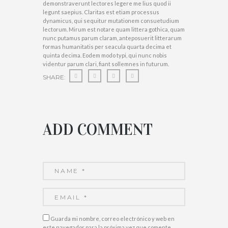
demonstraverunt lectores legere me lius quod ii
legunt saepius. Claritas est etiam processus
dynamicus, qui sequitur mutationem consuetudium
lectorum. Mirum est notare quam littera gothica, quam
nunc putamus parum claram, anteposuerit litterarum
formas humanitatis per seacula quarta decima et
quinta decima. Eodem modo typi, qui nunc nobis
videntur parum clari, fiant sollemnes in futurum.
SHARE:
ADD COMMENT
Guarda mi nombre, correo electrónico y web en
este navegador para la próxima vez que comente.