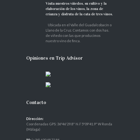
Visita nuestros viñedos, su cultivo y la
elaboración de los vinos, la zona de
crianza y disfruta de la cata de tres vinos.
Ubicada en el Valle del Guadalcobacín o
Llano de la Cruz. Contamos con dos has.
de viñedo con las que producimos
nuestro vino de finca.
Opiniones en Trip Advisor
Contacto
Dirección:
Coordenadas GPS: 36º46'29.8'' N // 5º09'41.9" W Ronda
(Málaga)
(t):
(+34) 600 48 72 84