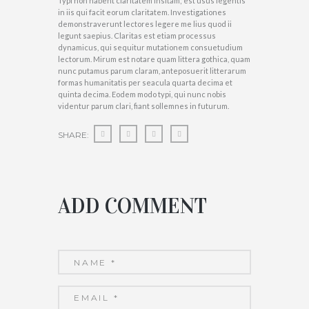
Typi non habent claritatem insitam; est usus legentis
in iis qui facit eorum claritatem. Investigationes
demonstraverunt lectores legere me lius quod ii
legunt saepius. Claritas est etiam processus
dynamicus, qui sequitur mutationem consuetudium
lectorum. Mirum est notare quam littera gothica, quam
nunc putamus parum claram, anteposuerit litterarum
formas humanitatis per seacula quarta decima et
quinta decima. Eodem modo typi, qui nunc nobis
videntur parum clari, fiant sollemnes in futurum.
SHARE:
ADD COMMENT