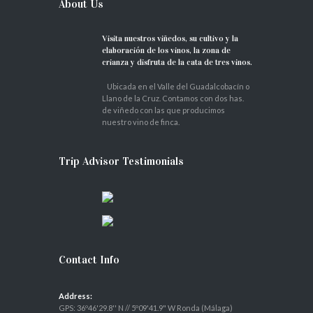
About Us
Visita nuestros viñedos, su cultivo y la
elaboración de los vinos, la zona de
crianza y disfruta de la cata de tres vinos.
Ubicada en el Valle del Guadalcobacín o
Llano de la Cruz. Contamos con dos has.
de viñedo con las que producimos
nuestro vino de finca.
Trip Advisor Testimonials
Contact Info
Address:
GPS: 36º46'29.8'' N // 5º09'41.9" W Ronda (Málaga)